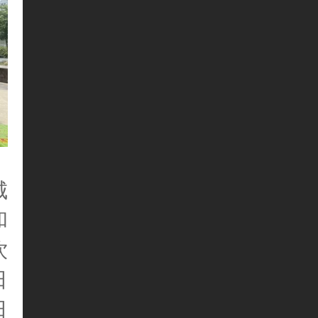
城
和
饮
日
日